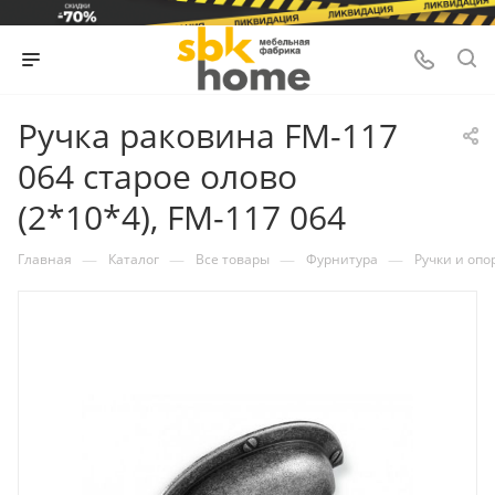
Ручка раковина FM-117
064 старое олово
(2*10*4), FM-117 064
—
—
—
—
Главная
Каталог
Все товары
Фурнитура
Ручки и опо