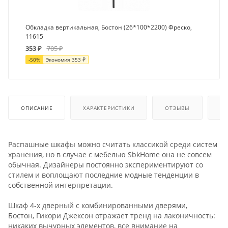
Обкладка вертикальная, Бостон (26*100*2200) Фреско,
11615
353
₽
705
₽
-
50
%
Экономия
353
₽
ОПИСАНИЕ
ХАРАКТЕРИСТИКИ
ОТЗЫВЫ
КА
Распашные шкафы можно считать классикой среди систем
хранения, но в случае с мебелью SbkHome она не совсем
обычная. Дизайнеры постоянно экспериментируют со
стилем и воплощают последние модные тенденции в
собственной интерпретации.
Шкаф 4-х дверный с комбинированными дверями,
Бостон, Гикори Джексон отражает тренд на лаконичность:
никаких вычурных элементов, все внимание на