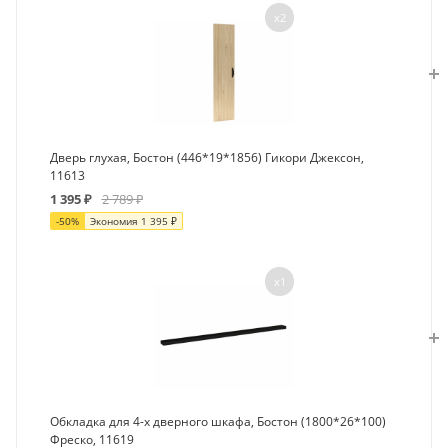
x2
Дверь глухая, Бостон (446*19*1856) Гикори Джексон,
11613
1 395
₽
2 789
₽
-
50
%
Экономия
1 395
₽
x1
Обкладка для 4-х дверного шкафа, Бостон (1800*26*100)
Фреско, 11619