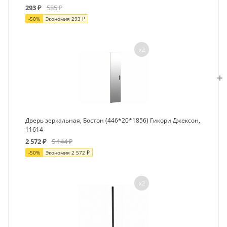
293
₽
585
₽
-
50
%
Экономия
293
₽
x2
Дверь зеркальная, Бостон (446*20*1856) Гикори Джексон,
11614
2 572
₽
5 144
₽
-
50
%
Экономия
2 572
₽
x2