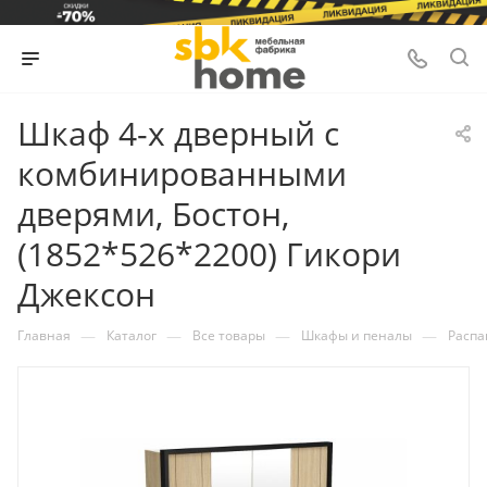
Шкаф 4-х дверный с
комбинированными
дверями, Бостон,
(1852*526*2200) Гикори
Джексон
—
—
—
—
Главная
Каталог
Все товары
Шкафы и пеналы
Расп