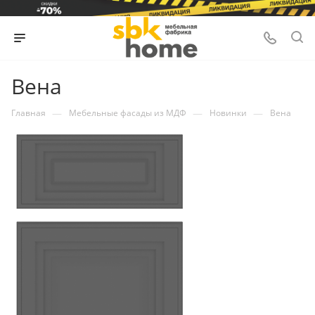
Вена
—
—
—
Главная
Мебельные фасады из МДФ
Новинки
Вена